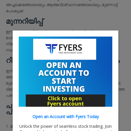
അച്ചടക്കത്തോടെയും ആത്മവിശ്വാസത്തോടെയും മുന്നോട്ട്
പോകുക!
മുന്നറിയിപ്പ്
ഈ ലേഖനം വിദ്യാഭ്യാസ ആവശ്യങ്ങൾക്ക്
മാത്രമുള്ളതാണ്. ഇതിൽ പറഞ്ഞിരിക്കുന്ന കാര്യങ്ങൾ
നിക്ഷേപ ഉപദേശമായി കണക്കാക്കരുത്. നിക്ഷേപം
നടത്തുന്നതിന് മുൻപ് വിദഗ്ധരുടെ ഉപദേശം തേടുക.
റിസ്ക് മാനേജ്മെന്റിന്റെ പ്രാധാന്യം
ഇൻട്രാ-ഡേ ട്രേഡിംഗിൽ റിസ്ക് മാനേജ്മെന്റ്
അത്യന്താപേക്ഷിതമാണ്. ഒരു ദിവസത്തെ നഷ്ടം മൊത്തം
മൂലധനത്തിന്റെ 2% കവിയരുത്. ഉദാഹരണത്തിന്, നിങ്ങളുടെ
ട്രേഡിംഗ് മൂലധനം 1 ലക്ഷം രൂപയാണെങ്കിൽ, ഒരു ദിവസത്തെ
പരമാവധി നഷ്ടം 2,000 രൂപയിൽ പരിമിതപ്പെടുത്തണം.
പുതിയ ട്രേഡർമാർക്കുള്ള
പ്രത്യേക നിർദ്ദേശങ്ങൾ
Open an Account with Fyers Today
ട്രേഡിംഗ് അക്കൗണ്ട് തിരഞ്ഞെടുക്കുമ്പോൾ
Unlock the power of seamless stock trading. Join