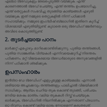
എല്ലാ ട്രേഡുകളും രേഖപ്പെടുത്തി വയ്ക്കുക. എന്ത്
കാരണത്താൽ ട്രേഡ് ചെയ്തു, എന്ത് തന്ത്രം ഉപയോഗിച്ചു,
എന്ത് തെറ്റുകൾ സംഭവിച്ചു തുടങ്ങിയ കാര്യങ്ങൾ എഴുതി
വയ്ക്കുക. ഇത് നമ്മുടെ തെറ്റുകളിൽ നിന്ന് പഠിക്കാൻ
സഹായിക്കും. നമ്മുടെ ഇംഗ്ലീഷ് ബ്ലോഗിൽ ഇതിനെ കുറിച്ച്
വിശദമായി എഴുതിയിട്ടുണ്ട്. കൂടാതെ ഒരു ട്രേഡിംഗ് ജേർണലും
അവിടെ കൊടുത്തിട്ടുണ്ട്.
2. തുടർച്ചയായ പഠനം
മാർക്കറ്റ് എപ്പോഴും മാറിക്കൊണ്ടിരിക്കുന്നു. പുതിയ തന്ത്രങ്ങൾ,
പുതിയ സാങ്കേതിക വിദ്യകൾ എന്നിവയെക്കുറിച്ച് നിരന്തരം
പഠിക്കണം. മറ്റ് വിജയകരമായ ട്രേഡർമാരുടെ അനുഭവങ്ങളിൽ
നിന്ന് പഠിക്കാൻ ശ്രമിക്കുക.
ഉപസംഹാരം
ഇൻട്രാ-ഡേ ട്രേഡിംഗ് എളുപ്പമുള്ള കാര്യമല്ല. എന്നാൽ
ശരിയായ അച്ചടക്കവും തന്ത്രങ്ങളും പാലിച്ചാൽ വിജയിക്കാൻ
സാധിക്കും. ആദ്യം ചെറിയ തുക കൊണ്ട് തുടങ്ങി, പരിചയം
നേടിയ ശേഷം മാത്രം വലിയ തുകകൾ റിസ്ക് ചെയ്യുക.
ഓർക്കുക, ട്രേഡിംഗിൽ നിലനിൽക്കുക എന്നതാണ് പ്രധാനം.
ഒറ്റ ദിവസം കൊണ്ട് വലിയ ലാഭം നേടാമെന്ന് കരുതരുത്.