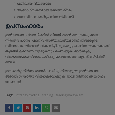
പതിവായ വ്യായാമം
ആരോഗ്യകരമായ ഭക്ഷണക്രമം
മാനസിക സമ്മർദ്ദം നിയന്ത്രിക്കൽ
ഉപസംഹാരം
ഇൻട്രാ-ഡേ ട്രേഡിംഗിൽ വിജയിക്കാൻ അച്ചടക്കം, ക്ഷമ,
നിരന്തര പഠനം എന്നിവ അത്യാവശ്യമാണ്. നിങ്ങളുടെ
സ്വന്തം തന്ത്രങ്ങൾ വികസിപ്പിക്കുകയും, ചെറിയ തുക കൊണ്ട്
തുടങ്ങി ക്രമേണ വളരുകയും ചെയ്യുക. ഓർക്കുക,
വിജയകരമായ ട്രേഡിംഗ് ഒരു മാരത്തോൺ ആണ്, സ്പ്രിന്റ്
അല്ല.
ഈ മാർഗ്ഗനിർദ്ദേശങ്ങൾ പാലിച്ച്, നിങ്ങളുടെ ഇൻട്രാ-ഡേ
ട്രേഡിംഗ് യാത്ര വിജയകരമാക്കുക. ഭാവി നിങ്ങൾക്ക് മംഗളം
നേരുന്നു!
Tags:
intraday trading
trading
trading malayalam