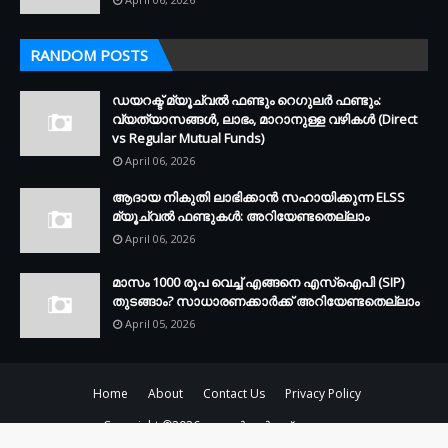
RANDOM POSTS
ഡയറക്ട് മ്യൂച്വൽ ഫണ്ടും റെഗുലർ ഫണ്ടും:
വ്യത്യാസങ്ങൾ, ലാഭം, മാറാനുള്ള വഴികൾ (Direct
vs Regular Mutual Funds)
April 06, 2026
ആദായ നികുതി ലാഭിക്കാൻ സഹായിക്കുന്ന ELSS
മ്യൂച്വൽ ഫണ്ടുകൾ: അറിയേണ്ടതെല്ലാം
April 06, 2026
മാസം 1000 രൂപ വെച്ച് എങ്ങനെ എസ്ഐപി (SIP)
തുടങ്ങാം? സാധാരണക്കാർക്ക് അറിയേണ്ടതെല്ലാം
April 05, 2026
Home
About
Contact Us
Privacy Policy
Copyright ©
2026
ഷെയർ മാർക്കറ്റ് മലയാളം