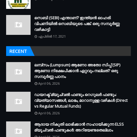
സെബി (SEBI) എന്താണ്? ഇന്ത്യൻ ഓഹരി
വിപണിയിൽ സെബിയുടെ പങ്ക്: ഒരു സമ്പൂർണ്ണ
വഴികാട്ടി
ഏപ്രിൽ 17, 2021
RECENT
ലമ്പ്സം (Lumpsum) ആണോ അതോ സിപ്പ് (SIP)
ആണോ നിക്ഷേപിക്കാൻ ഏറ്റവും നല്ലത്? ഒരു
സമ്പൂർണ്ണ പഠനം
April 06, 2026
ഡയറക്ട് മ്യൂച്വൽ ഫണ്ടും റെഗുലർ ഫണ്ടും:
വ്യത്യാസങ്ങൾ, ലാഭം, മാറാനുള്ള വഴികൾ (Direct
vs Regular Mutual Funds)
April 06, 2026
ആദായ നികുതി ലാഭിക്കാൻ സഹായിക്കുന്ന ELSS
മ്യൂച്വൽ ഫണ്ടുകൾ: അറിയേണ്ടതെല്ലാം
April 06, 2026