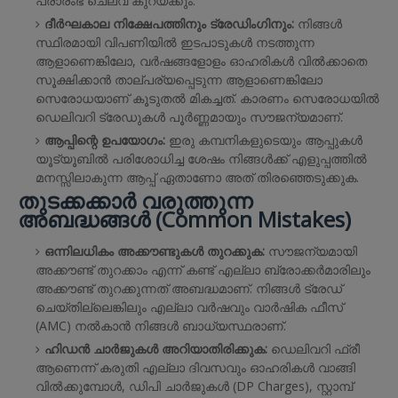
പ്രാരംഭ ചെലവ് കുറയ്ക്കും.
ദീർഘകാല നിക്ഷേപത്തിനും ട്രേഡിംഗിനും:
നിങ്ങൾ
സ്ഥിരമായി വിപണിയിൽ ഇടപാടുകൾ നടത്തുന്ന
ആളാണെങ്കിലോ, വർഷങ്ങളോളം ഓഹരികൾ വിൽക്കാതെ
സൂക്ഷിക്കാൻ താല്പര്യപ്പെടുന്ന ആളാണെങ്കിലോ
സെരോധയാണ് കൂടുതൽ മികച്ചത്. കാരണം സെരോധയിൽ
ഡെലിവറി ട്രേഡുകൾ പൂർണ്ണമായും സൗജന്യമാണ്.
ആപ്പിന്റെ ഉപയോഗം:
ഇരു കമ്പനികളുടെയും ആപ്പുകൾ
യൂട്യൂബിൽ പരിശോധിച്ച ശേഷം നിങ്ങൾക്ക് എളുപ്പത്തിൽ
മനസ്സിലാകുന്ന ആപ്പ് ഏതാണോ അത് തിരഞ്ഞെടുക്കുക.
തുടക്കക്കാർ വരുത്തുന്ന
അബദ്ധങ്ങൾ (Common Mistakes)
ഒന്നിലധികം അക്കൗണ്ടുകൾ തുറക്കുക:
സൗജന്യമായി
അക്കൗണ്ട് തുറക്കാം എന്ന് കണ്ട് എല്ലാ ബ്രോക്കർമാരിലും
അക്കൗണ്ട് തുറക്കുന്നത് അബദ്ധമാണ്. നിങ്ങൾ ട്രേഡ്
ചെയ്തില്ലെങ്കിലും എല്ലാ വർഷവും വാർഷിക ഫീസ്
(AMC) നൽകാൻ നിങ്ങൾ ബാധ്യസ്ഥരാണ്.
ഹിഡൻ ചാർജുകൾ അറിയാതിരിക്കുക:
ഡെലിവറി ഫ്രീ
ആണെന്ന് കരുതി എല്ലാ ദിവസവും ഓഹരികൾ വാങ്ങി
വിൽക്കുമ്പോൾ, ഡിപി ചാർജുകൾ (DP Charges), സ്റ്റാമ്പ്