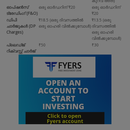
കുറവ് അത്)
ഓപ്ഷൻസ്
ഒരു ഓർഡറിന് ₹20
ഒരു ഓർഡറിന്
ട്രേഡിംഗ് (F&O)
₹20
ഡിപി
₹18.5 (ഒരു ദിവസത്തിൽ
₹13.5 (ഒരു
ചാർജുകൾ (DP
ഒരു ഓഹരി വിൽക്കുമ്പോൾ)
ദിവസത്തിൽ
Charges)
ഒരു ഓഹരി
വിൽക്കുമ്പോൾ)
പ്ലെഡ്ജ്
₹50
₹30
റിക്വസ്റ്റ് ചാർജ്