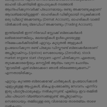
ഓഹരി വിപണിയിൽ ഇടപാടുകൾ നടത്താൻ
ആഗ്രഹിക്കുന്നവർക്ക് പ്രധാനമായും രണ്ടു അക്കൗണ്ടുകളാണ്
ആവശ്യമായിട്ടുള്ളത് - ഓഹരികൾ ഡിജിറ്റലായി സൂക്ഷിക്കാൻ
ഒരു ഡീമാറ്റ് അക്കൗണ്ടും (Demat Account), ഓഹരികൾ വാങ്ങി
വിൽക്കാൻ ഒരു ട്രേഡിംഗ് അക്കൗണ്ടും (Trading Account).
ഇന്ത്യയിൽ ഇന്ന് നിരവധി സ്റ്റോക്ക് ബ്രോക്കർമാർ
ലഭ്യമാണെങ്കിലും, മലയാളികൾ ഉൾപ്പെടെയുള്ള
നിക്ഷേപകർക്കിടയിൽ ഏറ്റവും കൂടുതൽ ആളുകൾ
ഉപയോഗിക്കുന്ന രണ്ട് പ്രമുഖ ഡിസ്കൗണ്ട് ബ്രോക്കർമാരാണ്
അപ്സ്റ്റോക്സും (Upstox) സെരോധയും (Zerodha). stock
market engane start cheyyam എന്ന് ചിന്തിക്കുന്ന ഏതൊരു
തുടക്കക്കാരന്റെയും മനസ്സിൽ ആദ്യം വരുന്ന ചോദ്യം
"ഇവയിൽ ഏത് ബ്രോക്കറെ ഞാൻ തിരഞ്ഞെടുക്കണം?"
എന്നതായിരിക്കും.
ഏറ്റവും കുറഞ്ഞ ബ്രോക്കറേജ് ചാർജുകൾ, ഉപയോഗിക്കാൻ
എളുപ്പമുള്ള ആപ്പുകൾ, മികച്ച ഉപഭോക്തൃ സേവനം എന്നിവ
ഇരു പ്ലാറ്റ്‌ഫോമുകളും നൽകുന്നുണ്ട്. എങ്കിലും ഇവ തമ്മിൽ
ചില പ്രധാന വ്യത്യാസങ്ങളുണ്ട്. അപ്സ്റ്റോക്സും
സെരോധയും തമ്മിലുള്ള ഒരു വിശദമായ താരതമ്യം താഴെ
നൽകുന്നു.