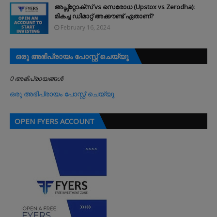
അപ്സ്റ്റോക്സ് vs സെരോധ (Upstox vs Zerodha):
മികച്ച ഡിമാറ്റ് അക്കൗണ്ട് ഏതാണ്?
February 16, 2024
ഒരു അഭിപ്രായം പോസ്റ്റ് ചെയ്യൂ
0 അഭിപ്രായങ്ങള്‍
ഒരു അഭിപ്രായം പോസ്റ്റ് ചെയ്യൂ
OPEN FYERS ACCOUNT