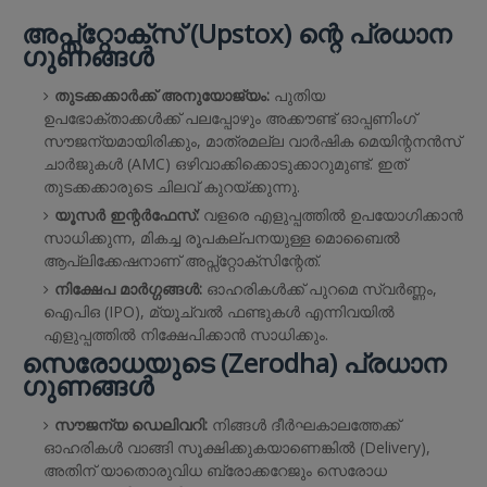
അപ്സ്റ്റോക്സ് (Upstox) ന്റെ പ്രധാന
ഗുണങ്ങൾ
തുടക്കക്കാർക്ക് അനുയോജ്യം:
പുതിയ
ഉപഭോക്താക്കൾക്ക് പലപ്പോഴും അക്കൗണ്ട് ഓപ്പണിംഗ്
സൗജന്യമായിരിക്കും, മാത്രമല്ല വാർഷിക മെയിന്റനൻസ്
ചാർജുകൾ (AMC) ഒഴിവാക്കിക്കൊടുക്കാറുമുണ്ട്. ഇത്
തുടക്കക്കാരുടെ ചിലവ് കുറയ്ക്കുന്നു.
യൂസർ ഇന്റർഫേസ്:
വളരെ എളുപ്പത്തിൽ ഉപയോഗിക്കാൻ
സാധിക്കുന്ന, മികച്ച രൂപകല്പനയുള്ള മൊബൈൽ
ആപ്ലിക്കേഷനാണ് അപ്സ്റ്റോക്സിന്റേത്.
നിക്ഷേപ മാർഗ്ഗങ്ങൾ:
ഓഹരികൾക്ക് പുറമെ സ്വർണ്ണം,
ഐപിഒ (IPO), മ്യൂച്വൽ ഫണ്ടുകൾ എന്നിവയിൽ
എളുപ്പത്തിൽ നിക്ഷേപിക്കാൻ സാധിക്കും.
സെരോധയുടെ (Zerodha) പ്രധാന
ഗുണങ്ങൾ
സൗജന്യ ഡെലിവറി:
നിങ്ങൾ ദീർഘകാലത്തേക്ക്
ഓഹരികൾ വാങ്ങി സൂക്ഷിക്കുകയാണെങ്കിൽ (Delivery),
അതിന് യാതൊരുവിധ ബ്രോക്കറേജും സെരോധ