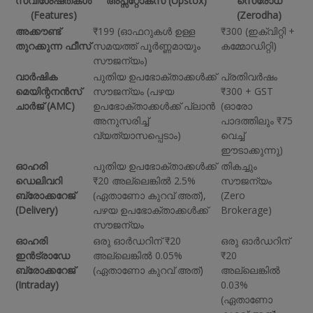
സവിശേഷതകൾ
അപ്സ്റ്റോക്സ് (Upstox)
സെരോധ
(Features)
(Zerodha)
അക്കൗണ്ട്
₹199 (ഓഫറുകൾ ഉള്ള
₹300 (ഇക്വിറ്റി +
തുറക്കുന്ന ഫീസ്
സമയത്ത് പൂർണ്ണമായും
കമ്മോഡിറ്റി)
സൗജന്യം)
വാർഷിക
പുതിയ ഉപഭോക്താക്കൾക്ക്
പ്രതിവർഷം
മെയിന്റനൻസ്
സൗജന്യം (പഴയ
₹300 + GST
ചാർജ് (AMC)
ഉപഭോക്താക്കൾക്ക് പ്ലാൻ
(ഓരോ
അനുസരിച്ച്
പാദത്തിലും ₹75
വ്യത്യാസപ്പെടാം)
വെച്ച്
ഈടാക്കുന്നു)
ഓഹരി
പുതിയ ഉപഭോക്താക്കൾക്ക്
തികച്ചും
ഡെലിവറി
₹20 അല്ലെങ്കിൽ 2.5%
സൗജന്യം
ബ്രോക്കറേജ്
(ഏതാണോ കുറവ് അത്),
(Zero
(Delivery)
പഴയ ഉപഭോക്താക്കൾക്ക്
Brokerage)
സൗജന്യം
ഓഹരി
ഒരു ഓർഡറിന് ₹20
ഒരു ഓർഡറിന്
ഇൻട്രാഡേ
അല്ലെങ്കിൽ 0.05%
₹20
ബ്രോക്കറേജ്
(ഏതാണോ കുറവ് അത്)
അല്ലെങ്കിൽ
(Intraday)
0.03%
(ഏതാണോ