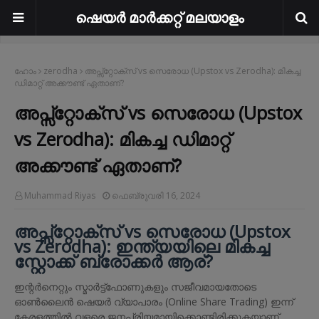
ഷെയർ മാർക്കറ്റ് മലയാളം
ഹോം
zerodha
അപ്സ്റ്റോക്സ് vs സെരോധ (Upstox vs Zerodha): മികച്ച
ഡിമാറ്റ് അക്കൗണ്ട് ഏതാണ്?
അപ്സ്റ്റോക്സ് vs സെരോധ (Upstox
vs Zerodha): മികച്ച ഡിമാറ്റ്
അക്കൗണ്ട് ഏതാണ്?
Muhammad Riyas
ഫെബ്രുവരി 16, 2024
അപ്സ്റ്റോക്സ് vs സെരോധ (Upstox
vs Zerodha): ഇന്ത്യയിലെ മികച്ച
സ്റ്റോക്ക് ബ്രോക്കർ ആര്?
ഇന്റർനെറ്റും സ്മാർട്ട്ഫോണുകളും സജീവമായതോടെ
ഓൺലൈൻ ഷെയർ വ്യാപാരം (Online Share Trading) ഇന്ന്
കേരളത്തിൽ വളരെ ജനപ്രിയമായിക്കൊണ്ടിരിക്കുകയാണ്.