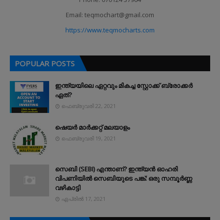
Email: teqmochart@gmail.com
https://www.teqmocharts.com
POPULAR POSTS
ഇന്ത്യയിലെ ഏറ്റവും മികച്ച സ്റ്റോക്ക് ബ്രോക്കർ
ഏത്?
ഫെബ്രുവരി 22, 2021
ഷെയർ മാർക്കറ്റ് മലയാളം
ഫെബ്രുവരി 19, 2021
സെബി (SEBI) എന്താണ്? ഇന്ത്യൻ ഓഹരി
വിപണിയിൽ സെബിയുടെ പങ്ക്: ഒരു സമ്പൂർണ്ണ
വഴികാട്ടി
ഏപ്രിൽ 17, 2021