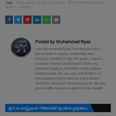
Tags:
comparison
Kerala
Malayalam
Share market malayalam
upstox
zerodha
Posted by:
Muhammad Riyas
I am Muhammad Riyas from Kerala India. i
am a trader in equity, commodity and
currency market for last 10+ years. I have a
youtube channel and blogs to share my
technical analysis and other stock market
related views. We are also sub brokers of
two leading stock brokers in India Upstox
and fyers and open demat accounts. We are
also health insurance agents of star health
ഈ പോസ്റ്റുകൾ നിങ്ങൾക്ക് ഇഷ്‌‌ടപ്പെട്ടേക്കാം